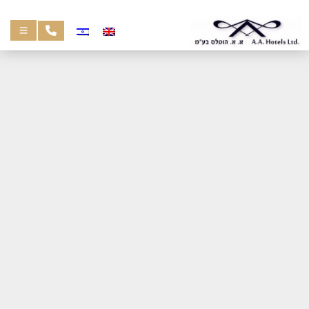
שִׂים
לֵב:
בְּאֲתָר
זֶה
מֻפְעֶלֶת
מַעֲרֶכֶת
נָגִישׁ
בִּקְלִיק
הַמְּסַיַּעַת
לִנְגִישׁוּת
הָאֲתָר.